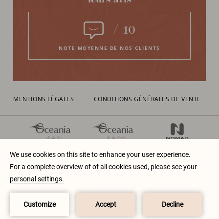
leurs avis
/
10
NOTE MOYENNE DE NOS CLIENTS
MENTIONS LÉGALES
CONDITIONS GÉNÉRALES DE VENTE
COPYRIGHT © OCEANIA HOTELS
2026.
ALL RIGHTS
RESERVED
RÉSERVER